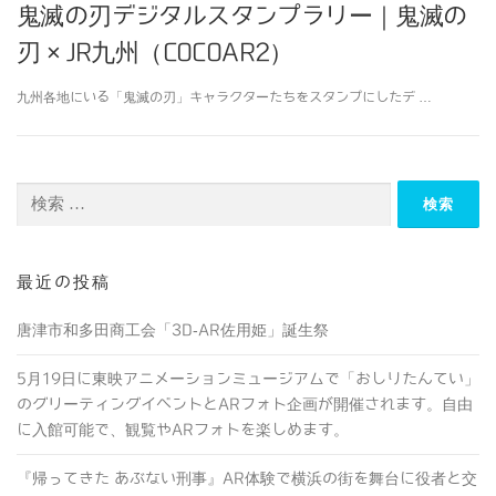
鬼滅の刃デジタルスタンプラリー｜鬼滅の
刃 × JR九州（COCOAR2）
九州各地にいる「鬼滅の刃」キャラクターたちをスタンプにしたデ …
検索:
最近の投稿
唐津市和多田商工会「3D-AR佐用姫」誕生祭
5月19日に東映アニメーションミュージアムで「おしりたんてい」
のグリーティングイベントとARフォト企画が開催されます。自由
に入館可能で、観覧やARフォトを楽しめます。
『帰ってきた あぶない刑事』AR体験で横浜の街を舞台に役者と交