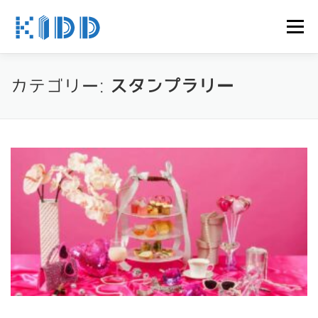
コンテンツへスキップ
メニュー
ホーム
ARサービス
ARゲーミングシステム
カテゴリー:
スタンプラリー
WEB実績
事務所概要
資料請求
プライバシーポリシー
お問い合わせ