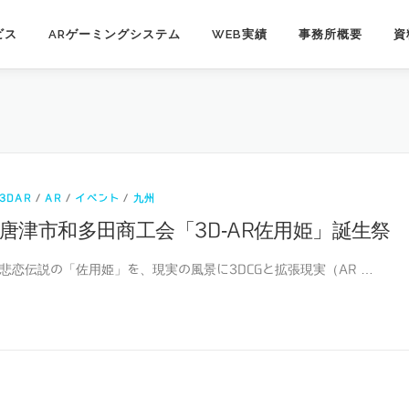
ビス
ARゲーミングシステム
WEB実績
事務所概要
資
3DAR
/
AR
/
イベント
/
九州
唐津市和多田商工会「3D-AR佐用姫」誕生祭
悲恋伝説の「佐用姫」を、現実の風景に3DCGと拡張現実（AR …