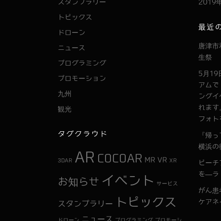
スタンプラリー
2019
トピックス
最近
ドローン
唐津市
ニュース
生祭
プログラミング
5月1
プロモーション
アムで
九州
ングイ
れます
観光
フォト
タグクラウド
『帰っ
横浜の
AR
COCOAR
MR
VR
3DAR
XR
ピーチ
を―ラ
イベント
お知らせ
サービス
がん患
トピックス
ケアネ
スタンプラリー
ニュース
ドローン
プログラミング
プロモーシ