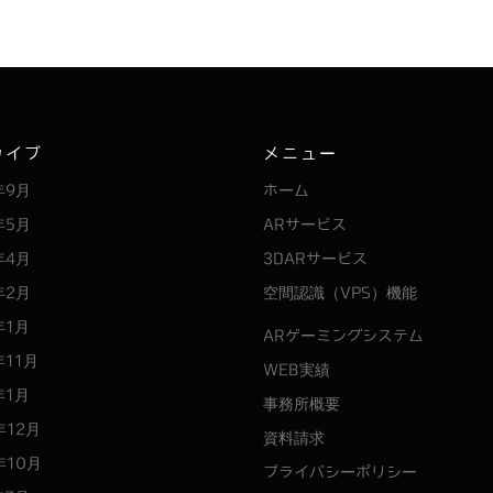
カイブ
メニュー
年9月
ホーム
年5月
ARサービス
年4月
3DARサービス
年2月
空間認識（VPS）機能
年1月
ARゲーミングシステム
年11月
WEB実績
年1月
事務所概要
年12月
資料請求
年10月
プライバシーポリシー