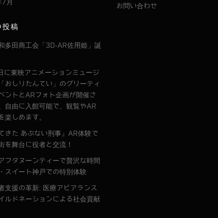
年7月
お問い合わせ
の投稿
和多田商工会「3D-AR佐用姫」誕
9日に東映アニメーションミュージ
「おしりたんてい」のグリーティ
ベントとARフォト企画が開催さ
。自由に入館可能で、観覧やAR
を楽しめます。
てきた あぶない刑事』AR体験で
街を舞台に役者と交流！
アフタヌーンティーで贅沢な時間
・スイート神戸での特別体験
者支援の革新: 医療アピアランス
イルドネーションによる社会貢献